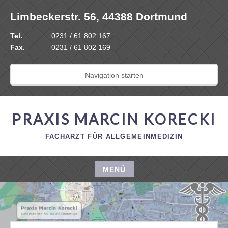
Zum
Limbeckerstr. 56, 44388 Dortmund
Inhalt
springen
Tel.
0231 / 61 802 167
Fax.
0231 / 61 802 169
Navigation starten
PRAXIS MARCIN KORECKI
FACHARZT FÜR ALLGEMEINMEDIZIN
MENÜ
Zum
Inhalt
springen